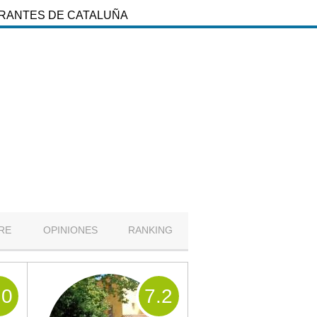
URANTES DE CATALUÑA
RE
OPINIONES
RANKING
.0
7
.2