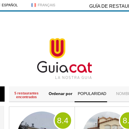
ESPAÑOL
FRANÇAIS
GUÍA DE RESTA
5 restaurantes
Ordenar por
POPULARIDAD
NOMB
encontrados
8
.4
8