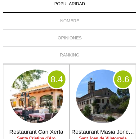
POPULARIDAD
NOMBRE
OPINIONES
RANKING
8
.4
8
.6
Restaurant Can Xerta
Restaurant Masia Joncadella
Santa Cristina d'Aro
Sant Joan de Vilatorrada