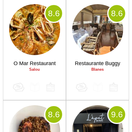
8
.6
8
.6
O Mar Restaurant
Restaurante Buggy
Salou
Blanes
8
.6
9
.6