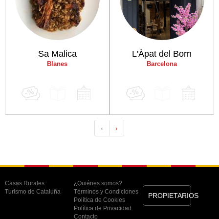
Sa Malica
L'Àpat del Born
Blanes
Barcelona
‹
›
Casas Rurales
¿Quiénes somos?
Turismo de Cataluña
Términos y Condiciones
PROPIETARIOS
Política de Cookies
Política de Privacidad
Contacto