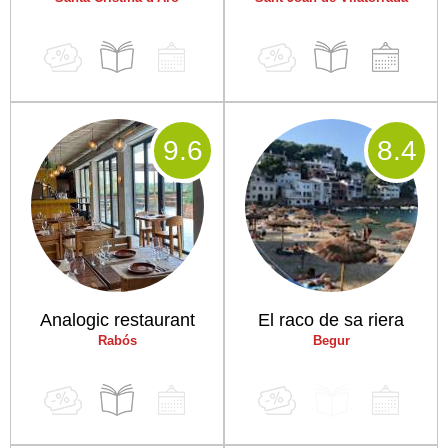
9
.6
8
.4
Analogic restaurant
El raco de sa riera
Rabós
Begur