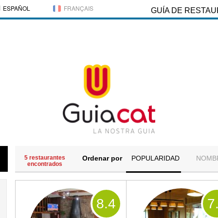
ESPAÑOL
FRANÇAIS
GUÍA DE RESTA
5 restaurantes
Ordenar por
POPULARIDAD
NOMB
encontrados
8
.4
7