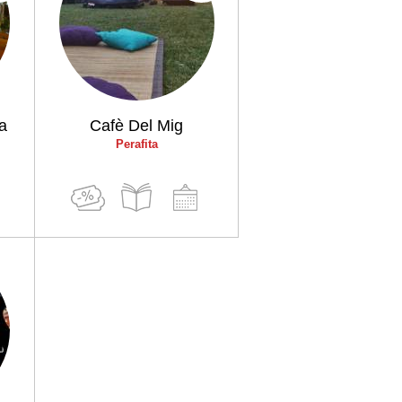
ia
Cafè Del Mig
Perafita