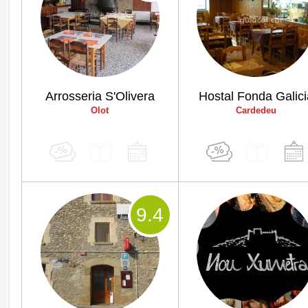
Arrosseria S'Olivera
Hostal Fonda Galic
Olot
Cardedeu
9
.4