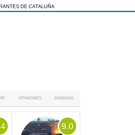
URANTES DE CATALUÑA
RE
OPINIONES
RANKING
.4
9
.0