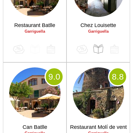
Restaurant Batlle
Chez Louisette
Garriguella
Garriguella
9
.0
8
.8
Can Batlle
Restaurant Molí de vent