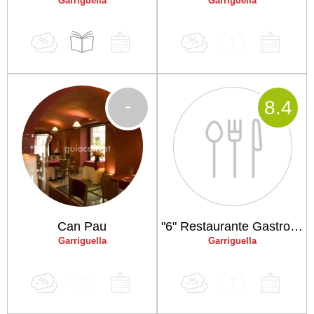
Garriguella
Garriguella
-
8
.4
Can Pau
"6" Restaurante Gastronomico
Garriguella
Garriguella