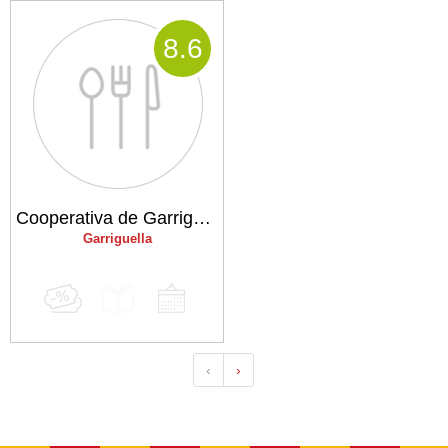
8
.6
Cooperativa de Garriguella
Garriguella
‹
›