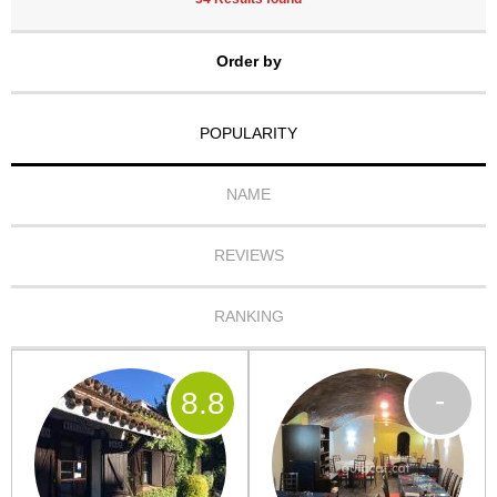
Order by
POPULARITY
NAME
REVIEWS
RANKING
-
8
.8