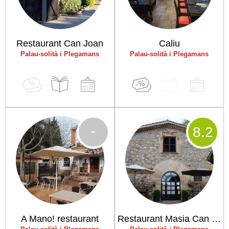
Restaurant Can Joan
Caliu
Palau-solità i Plegamans
Palau-solità i Plegamans
-
8
.2
A Mano! restaurant
Restaurant Masia Can Duran