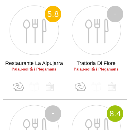
-
5
.8
Restaurante La Alpujarra
Trattoria Di Fiore
Palau-solità i Plegamans
Palau-solità i Plegamans
-
8
.4