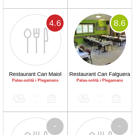
4
.6
8
.6
Restaurant Can Maiol
Restaurant Can Falguera
Palau-solità i Plegamans
Palau-solità i Plegamans
-
-