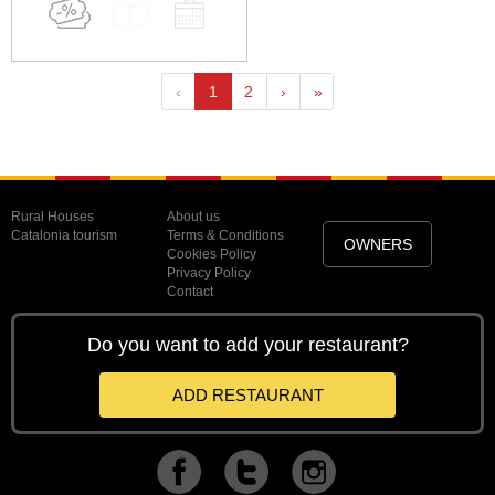
‹
1
2
›
»
Rural Houses
About us
Catalonia tourism
Terms & Conditions
OWNERS
Cookies Policy
Privacy Policy
Contact
Do you want to add your restaurant?
ADD RESTAURANT