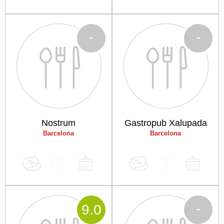
-
-
Nostrum
Gastropub Xalupada
Barcelona
Barcelona
-
9
.0