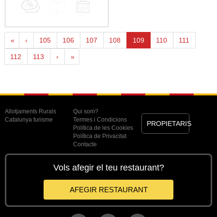
«
‹
105
106
107
108
109
110
111
112
113
›
»
Allotjaments Rurals
Qui som?
Catalunya turisme
Termes i Condicions
PROPIETARIS
Política de les Cookies
Política de Privacitat
Contacte
Vols afegir el teu restaurant?
AFEGIR RESTAURANT