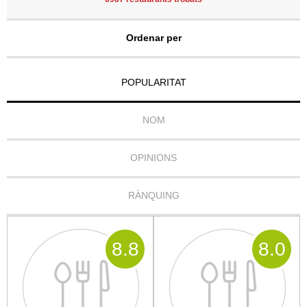
Ordenar per
POPULARITAT
NOM
OPINIONS
RÀNQUING
8
.8
8
.0