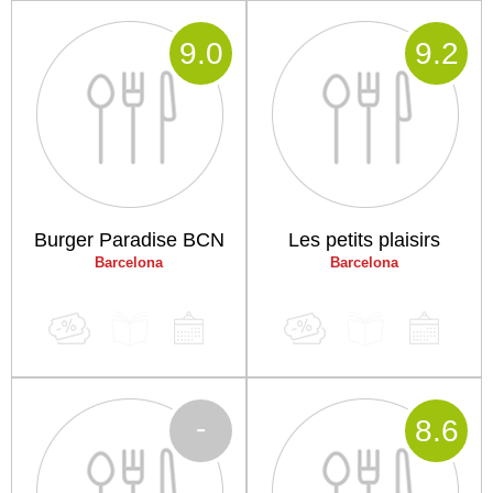
9
.0
9
.2
Burger Paradise BCN
Les petits plaisirs
Barcelona
Barcelona
-
8
.6