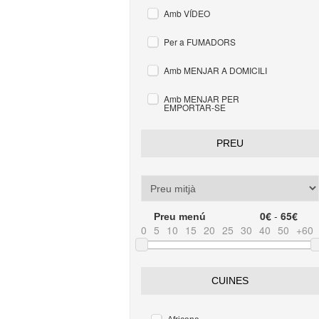
Amb VÍDEO
Per a FUMADORS
Amb MENJAR A DOMICILI
Amb MENJAR PER
EMPORTAR-SE
PREU
0€
-
65€
Preu menú
0
5
10
15
20
25
30
40
50
+60
CUINES