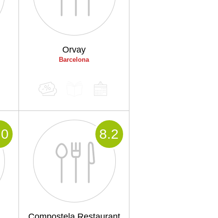
Orvay
Barcelona
.0
8
.2
Compostela Restaurant