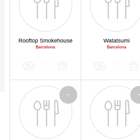
Rooftop Smokehouse
Watatsumi
Barcelona
Barcelona
-