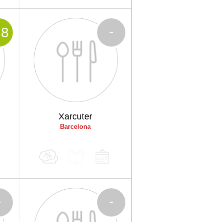
-
.8
Xarcuter
Barcelona
-
-