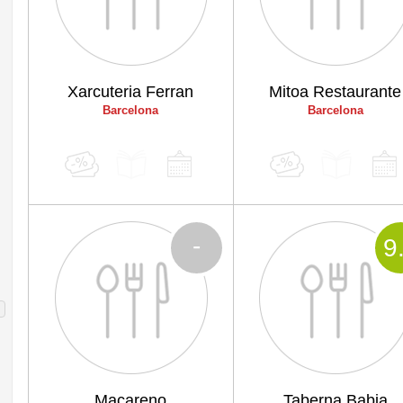
Xarcuteria Ferran
Mitoa Restaurante
Barcelona
Barcelona
-
9
Macareno
Taberna Babia