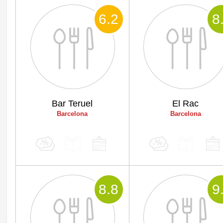
6
.2
8
Bar Teruel
El Rac
Barcelona
Barcelona
8
.8
9