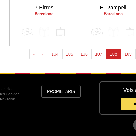
7 Birres
El Rampell
Barcelona
Barcelona
«
‹
104
105
106
107
108
109
ondicions
Vols 
PROPIETARIS
 les Cookies
Privacitat