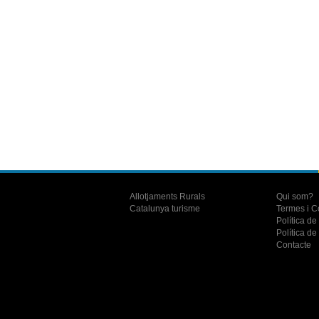
Allotjaments Rurals
Qui som?
Catalunya turisme
Termes i C
Política de
Política de 
Contacte