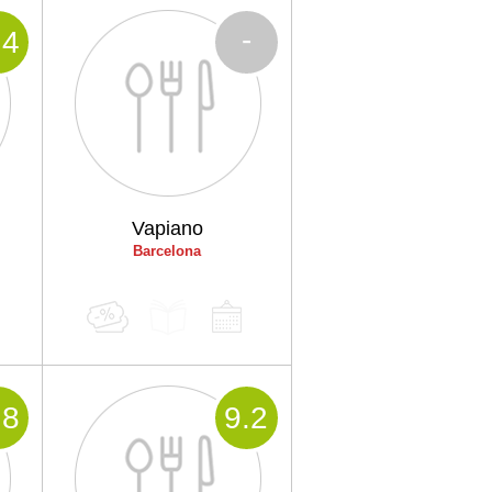
-
.4
Vapiano
Barcelona
.8
9
.2