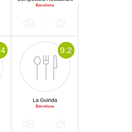
Barcelona
.4
9
.2
La Guinda
Barcelona