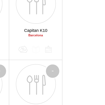
Capitan K10
Barcelona
-
-