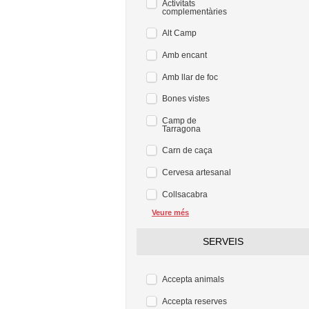
Activitats
complementàries
Alt Camp
Amb encant
Amb llar de foc
Bones vistes
Camp de
Tarragona
Carn de caça
Cervesa artesanal
Collsacabra
Veure més
SERVEIS
Accepta animals
Accepta reserves