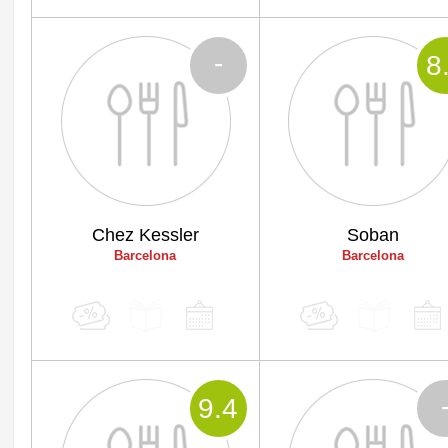
-
8
Chez Kessler
Soban
Barcelona
Barcelona
9
.4