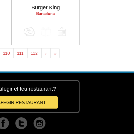
Burger King
Barcelona
110
111
112
›
»
afegir el teu restaurant?
AFEGIR RESTAURANT