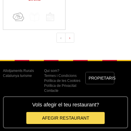
‹
›
Allotjaments Rurals
Qui som?
Catalunya turisme
Termes i Condicions
PROPIETARIS
Política de les Cookies
Política de Privacitat
Contacte
Vols afegir el teu restaurant?
AFEGIR RESTAURANT