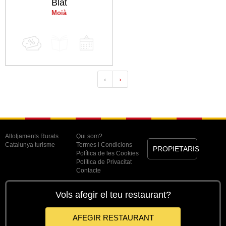
Blat
Moià
‹
›
Allotjaments Rurals
Qui som?
Catalunya turisme
Termes i Condicions
PROPIETARIS
Política de les Cookies
Política de Privacitat
Contacte
Vols afegir el teu restaurant?
AFEGIR RESTAURANT