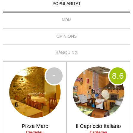
POPULARITAT
NOM
OPINIONS
RÀNQUING
-
8
.6
Pizza Marc
Il Capriccio Italiano
Cardedeu
Cardedeu