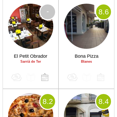
-
8
.6
El Petit Obrador
Bona Pizza
Sarrià de Ter
Blanes
8
.2
8
.4