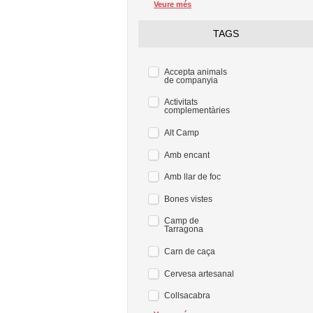
Veure més
TAGS
Accepta animals
de companyia
Activitats
complementàries
Alt Camp
Amb encant
Amb llar de foc
Bones vistes
Camp de
Tarragona
Carn de caça
Cervesa artesanal
Collsacabra