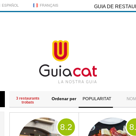
ESPAÑOL
FRANÇAIS
GUIA DE RESTA
3 restaurants
Ordenar per
POPULARITAT
NO
trobats
8
.2
8