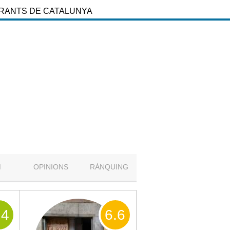
URANTS DE CATALUNYA
M
OPINIONS
RÀNQUING
.4
6
.6