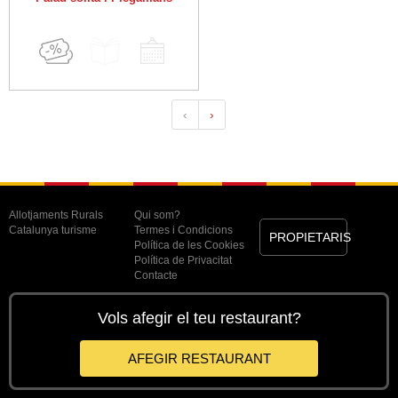
‹
›
Allotjaments Rurals
Qui som?
Catalunya turisme
Termes i Condicions
PROPIETARIS
Política de les Cookies
Política de Privacitat
Contacte
Vols afegir el teu restaurant?
AFEGIR RESTAURANT