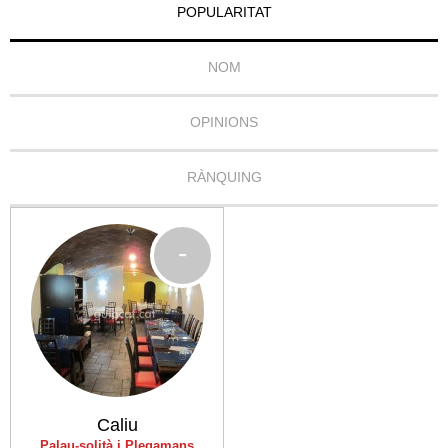
POPULARITAT
NOM
OPINIONS
RÀNQUING
-
Caliu
Palau-solità i Plegamans