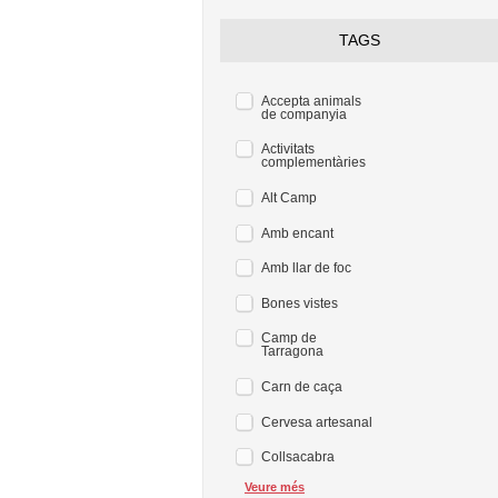
TAGS
Accepta animals
de companyia
Activitats
complementàries
Alt Camp
Amb encant
Amb llar de foc
Bones vistes
Camp de
Tarragona
Carn de caça
Cervesa artesanal
Collsacabra
Veure més