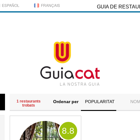
ESPAÑOL
FRANÇAIS
GUIA DE RESTA
1 restaurants
Ordenar per
POPULARITAT
NO
trobats
8
.8