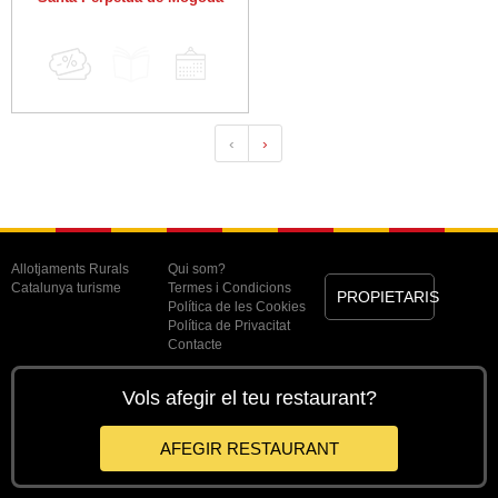
‹
›
Allotjaments Rurals
Qui som?
Catalunya turisme
Termes i Condicions
PROPIETARIS
Política de les Cookies
Política de Privacitat
Contacte
Vols afegir el teu restaurant?
AFEGIR RESTAURANT