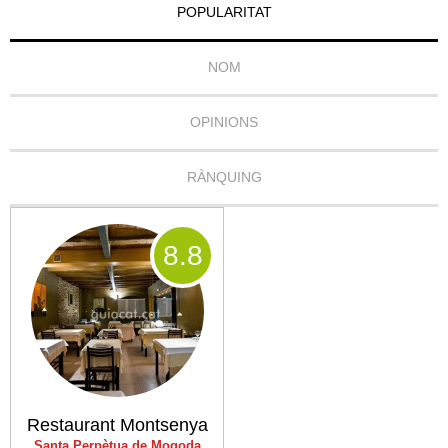
POPULARITAT
NOM
OPINIONS
RÀNQUING
8
.8
Restaurant Montsenya
Santa Perpètua de Mogoda