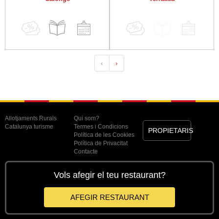
‹
›
Allotjaments Rurals
Qui som?
Catalunya turisme
Termes i Condicions
PROPIETARIS
Política de les Cookies
Política de Privacitat
Contacte
Vols afegir el teu restaurant?
AFEGIR RESTAURANT