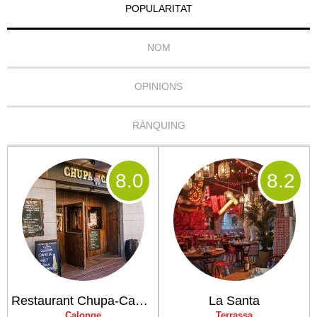
POPULARITAT
NOM
OPINIONS
RÀNQUING
8
.0
8
.2
Restaurant Chupa-Cabras
La Santa
Calonge
Terrassa