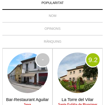
POPULARITAT
NOM
OPINIONS
RÀNQUING
-
9
.2
Bar-Restaurant Aguilar
La Torre del Vilar
Seva
Santa Eulàlia de Riuprimer