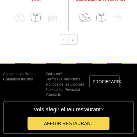
‹
›
Allotjaments Rurals
Qui som?
Catalunya turisme
Termes i Condicions
PROPIETARIS
Política de les Cookies
Política de Privacitat
Contacte
Vols afegir el teu restaurant?
AFEGIR RESTAURANT