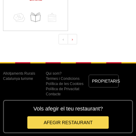
‹
›
Allotjaments Rurals
Qui som?
Catalunya turisme
Termes i Condicions
PROPIETARIS
Política de les Cookies
Política de Privacitat
Contacte
Vols afegir el teu restaurant?
AFEGIR RESTAURANT