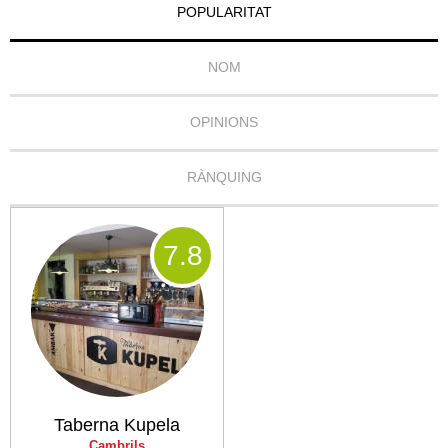
POPULARITAT
NOM
OPINIONS
RÀNQUING
7
.8
Taberna Kupela
Cambrils