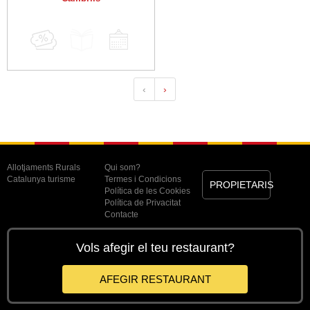
‹
›
Allotjaments Rurals
Qui som?
Catalunya turisme
Termes i Condicions
PROPIETARIS
Política de les Cookies
Política de Privacitat
Contacte
Vols afegir el teu restaurant?
AFEGIR RESTAURANT