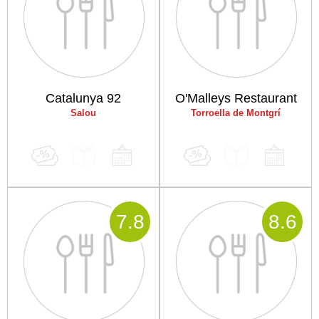
Catalunya 92
O'Malleys Restaurant
Salou
Torroella de Montgrí
7
.8
8
.6