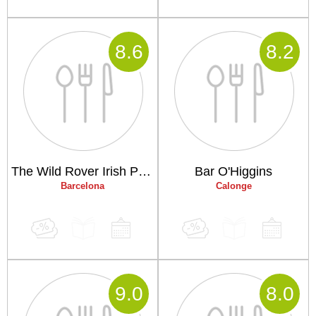
8
.6
8
.2
The Wild Rover Irish Pub Barcelona
Bar O'Higgins
Barcelona
Calonge
9
.0
8
.0