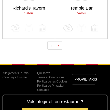
Richard's Tavern
Temple Bar
Salou
Salou
‹
›
Allotjaments Rurals
Qui som?
Catalunya turisme
Termes i Condicions
PROPIETARIS
Política de les Cookies
Política de Privacitat
Contacte
Vols afegir el teu restaurant?