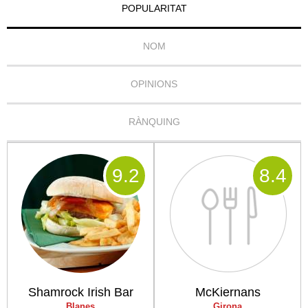
POPULARITAT
NOM
OPINIONS
RÀNQUING
9
.2
8
.4
Shamrock Irish Bar
McKiernans
Blanes
Girona