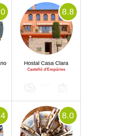
.0
8
.8
ano
Hostal Casa Clara
Castelló d'Empúries
.4
8
.0