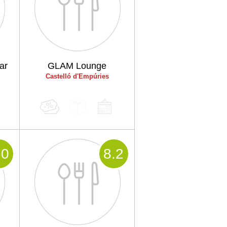
ar
GLAM Lounge
Castelló d'Empúries
.0
8
.2