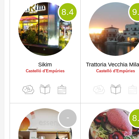
8
.4
9
Sikim
Trattoria Vecchia Mil
Castelló d'Empúries
Castelló d'Empúries
-
8