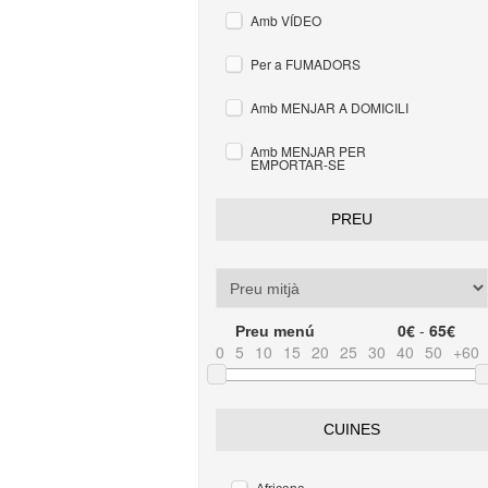
Amb VÍDEO
Per a FUMADORS
Amb MENJAR A DOMICILI
Amb MENJAR PER
EMPORTAR-SE
PREU
0€
-
65€
Preu menú
0
5
10
15
20
25
30
40
50
+60
CUINES