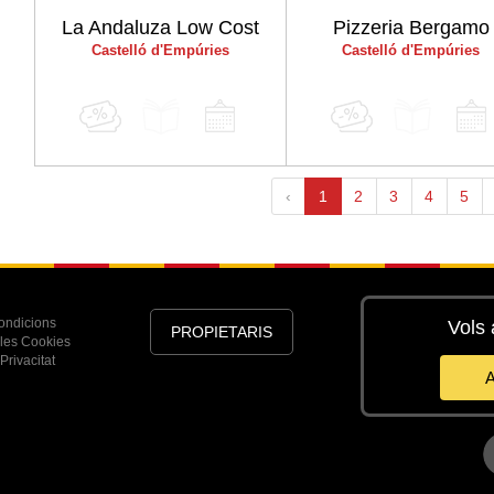
La Andaluza Low Cost
Pizzeria Bergamo
Castelló d'Empúries
Castelló d'Empúries
‹
1
2
3
4
5
ondicions
Vols 
PROPIETARIS
 les Cookies
Privacitat