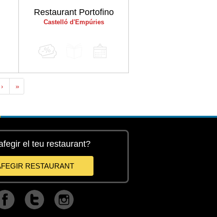
Restaurant Portofino
Castelló d'Empúries
›
»
afegir el teu restaurant?
AFEGIR RESTAURANT