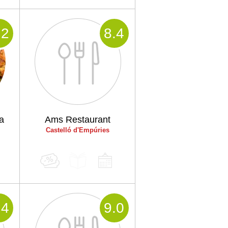
.2
8
.4
a
Ams Restaurant
Castelló d'Empúries
.4
9
.0