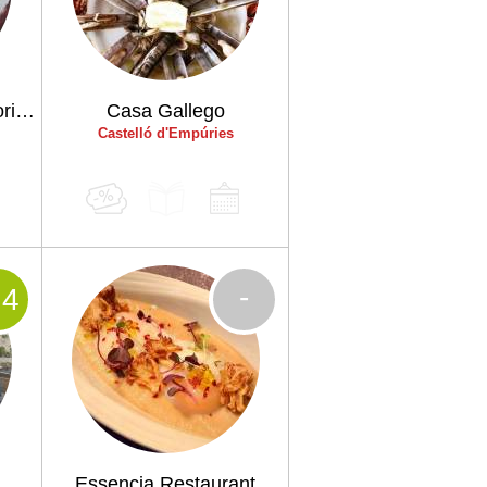
Restaurant Hotel Emporium
Casa Gallego
Castelló d'Empúries
-
.4
Essencia Restaurant