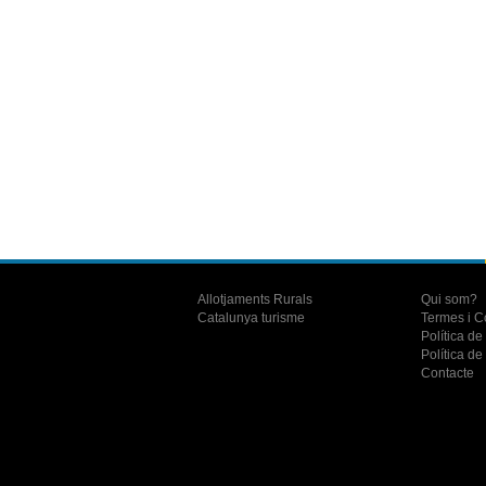
Allotjaments Rurals
Qui som?
Catalunya turisme
Termes i C
Política de
Política de 
Contacte