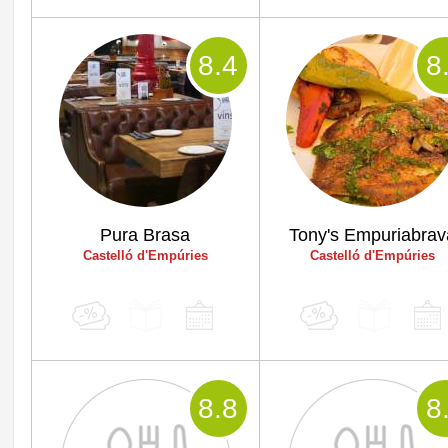
8
.4
8
Pura Brasa
Tony's Empuriabrav
Castelló d'Empúries
Castelló d'Empúries
8
.8
8