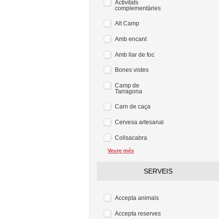
Activitats
complementàries
Alt Camp
Amb encant
Amb llar de foc
Bones vistes
Camp de
Tarragona
Carn de caça
Cervesa artesanal
Collsacabra
Veure més
SERVEIS
Accepta animals
Accepta reserves