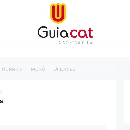
HORARIS
MENÚ
OFERTES
s
s