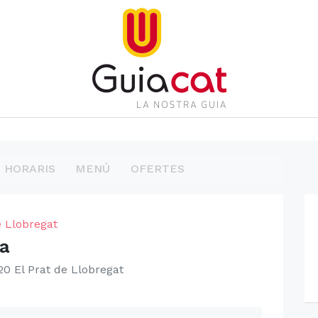
HORARIS
MENÚ
OFERTES
e Llobregat
ia
0 El Prat de Llobregat