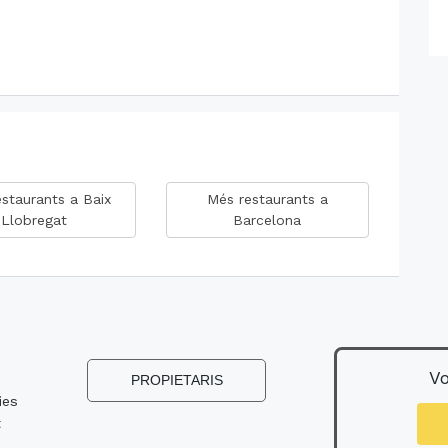
staurants a Baix
Més restaurants a
Llobregat
Barcelona
Vo
s
PROPIETARIS
ies
t