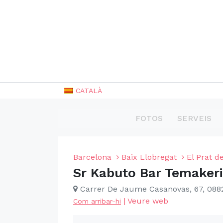
CATALÀ
FOTOS
SERVEIS
Barcelona
Baix Llobregat
El Prat d
Sr Kabuto Bar Temaker
Carrer De Jaume Casanovas, 67, 0882
|
Veure web
Com arribar-hi