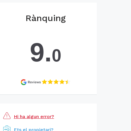
Rànquing
9.
0
Hi ha algun error?
Ets el propietari?