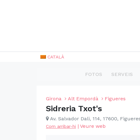
CATALÀ
FOTOS
SERVEIS
Girona
Alt Empordà
Figueres
Sidreria Txot's
Av. Salvador Dali, 114, 17600, Figuere
|
Veure web
Com arribar-hi