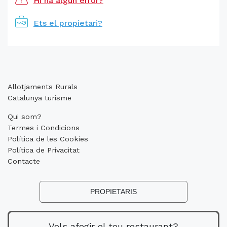
Hi ha algun error?
Ets el propietari?
Allotjaments Rurals
Catalunya turisme
Qui som?
Termes i Condicions
Política de les Cookies
Política de Privacitat
Contacte
PROPIETARIS
Vols afegir el teu restaurant?