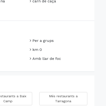
una
carn de caça
Per a grups
km 0
Amb llar de foc
staurants a Baix
Més restaurants a
Camp
Tarragona