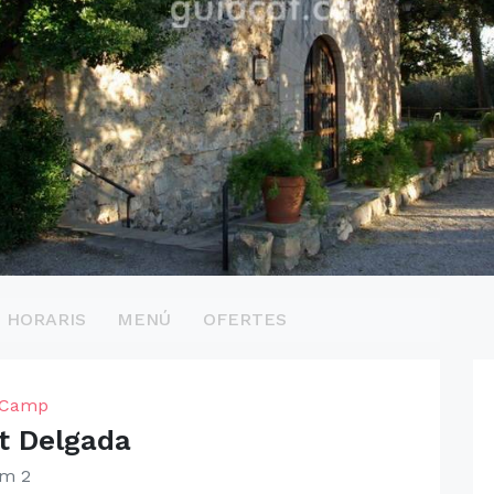
HORARIS
MENÚ
OFERTES
l Camp
t Delgada
km 2