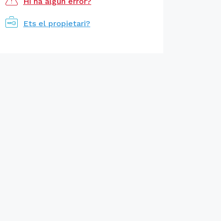
Hi ha algun error?
Ets el propietari?