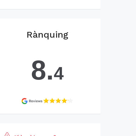
Rànquing
8.
4