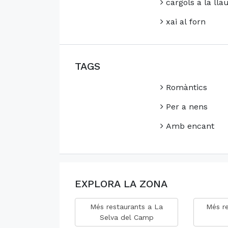
cargols a la lla
xai al forn
TAGS
Romàntics
Per a nens
Amb encant
EXPLORA LA ZONA
Més restaurants a La
Més re
Selva del Camp