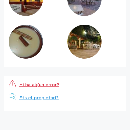
Hi ha algun error?
Ets el propietari?