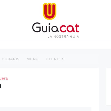
HORARIS
MENÚ
OFERTES
uera
i