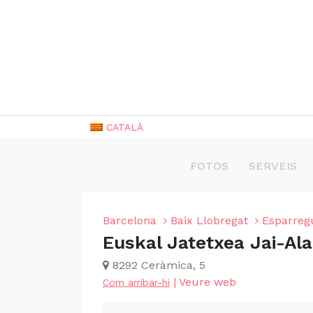
CATALÀ
FOTOS
SERVEIS
Barcelona
Baix Llobregat
Esparreg
Euskal Jatetxea Jai-Ala
8292 Ceràmica, 5
|
Veure web
Com arribar-hi