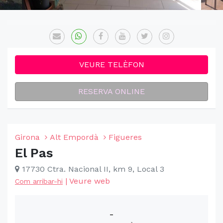
VEURE TELÈFON
RESERVA ONLINE
Girona
Alt Empordà
Figueres
El Pas
17730 Ctra. Nacional II, km 9, Local 3
|
Veure web
Com arribar-hi
-