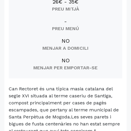
26€ - 35€
PREU MITJÀ
-
PREU MENÚ
NO
MENJAR A DOMICILI
NO
MENJAR PER EMPORTAR-SE
Can Rectoret és una típica masia catalana del
segle XVI situada al terme caseriu de Santiga,
compost principalment per cases de pagès
escampades, que pertany al terme municipal de
Santa Perpètua de Mogoda.Les seves parets i
bigues de fusta centenàries no han estat sempre
al restaurant que avui tots coneixem.&...