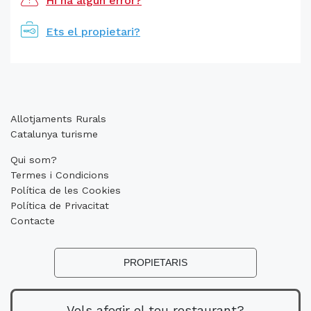
Hi ha algun error?
Ets el propietari?
Allotjaments Rurals
Catalunya turisme
Qui som?
Termes i Condicions
Política de les Cookies
Política de Privacitat
Contacte
PROPIETARIS
Vols afegir el teu restaurant?