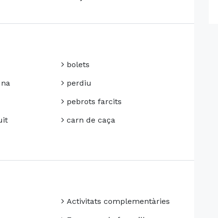
bolets
una
perdiu
pebrots farcits
it
carn de caça
Activitats complementàries