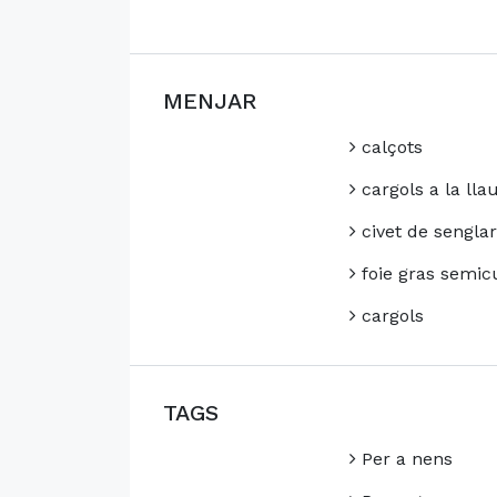
MENJAR
calçots
cargols a la lla
civet de senglar
foie gras semicu
cargols
TAGS
Per a nens