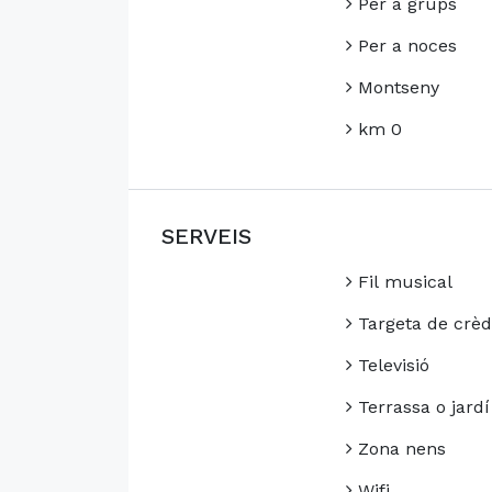
Per a grups
Per a noces
Montseny
km 0
SERVEIS
Fil musical
Targeta de crèd
Televisió
Terrassa o jardí
Zona nens
Wifi