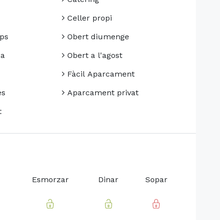
Celler propi
ps
Obert diumenge
da
Obert a l'agost
Fàcil Aparcament
es
Aparcament privat
t
Esmorzar
Dinar
Sopar