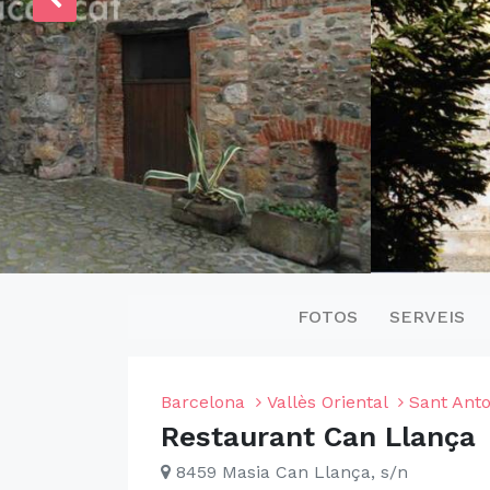
FOTOS
SERVEIS
Barcelona
Vallès Oriental
Sant Anto
Restaurant Can Llança
8459 Masia Can Llança, s/n