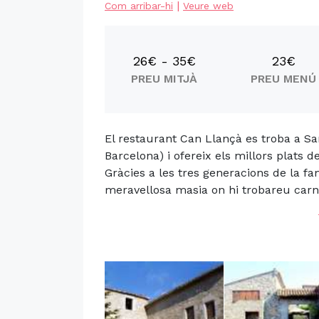
|
Com arribar-hi
Veure web
26€ - 35€
23€
PREU MITJÀ
PREU MENÚ
El restaurant Can Llançà es troba a San
Barcelona) i ofereix els millors plats 
Gràcies a les tres generacions de la f
meravellosa masia on hi trobareu carns 