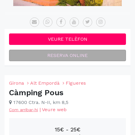
VEURE TELÈFON
RESERVA ONLINE
Girona
Alt Empordà
Figueres
Càmping Pous
17600 Ctra. N-II, km 8,5
|
Veure web
Com arribar-hi
15€ - 25€