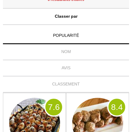
Classer par
POPULARITÉ
NOM
AVIS
CLASSEMENT
7
.6
8
.4