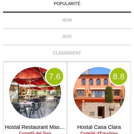
POPULARITÉ
NOM
AVIS
CLASSEMENT
7
.6
8
.8
Hostal Restaurant Mas Ferrer
Hostal Casa Clara
Cornellà del Terri
Castelló d'Empúries