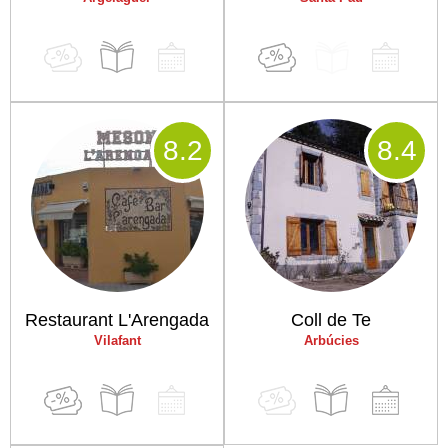
8
.2
8
.4
Restaurant L'Arengada
Coll de Te
Vilafant
Arbúcies