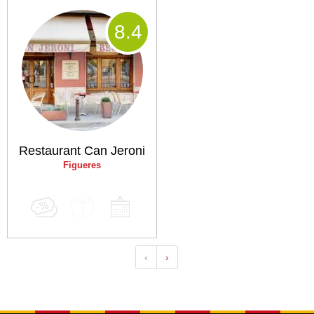
8
.4
Restaurant Can Jeroni
Figueres
‹
›