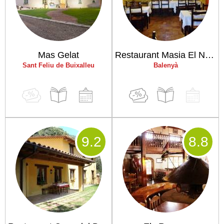
Mas Gelat
Restaurant Masia El Nadal
Sant Feliu de Buixalleu
Balenyà
9
.2
8
.8