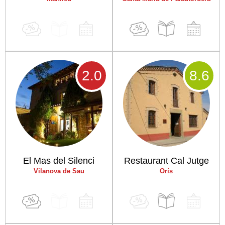
2
.0
8
.6
El Mas del Silenci
Restaurant Cal Jutge
Vilanova de Sau
Orís