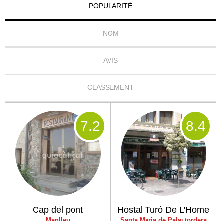
POPULARITÉ
NOM
AVIS
CLASSEMENT
7
.2
8
.4
Cap del pont
Hostal Turó De L'Home
Manlleu
Santa Maria de Palautordera