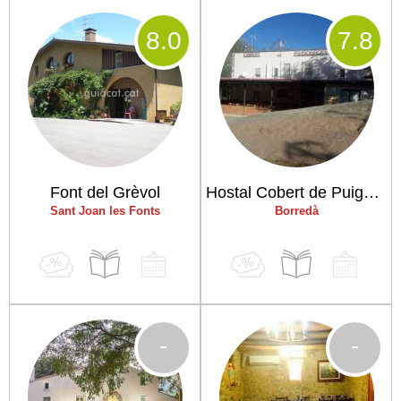
8
.0
7
.8
Font del Grèvol
Hostal Cobert de Puigcercós
Sant Joan les Fonts
Borredà
-
-