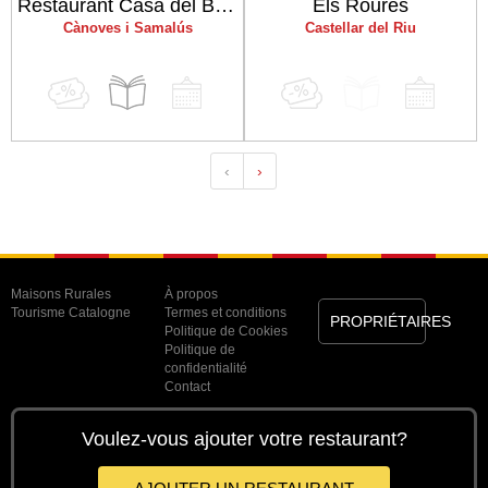
Restaurant Casa del Bosc
Els Roures
Cànoves i Samalús
Castellar del Riu
‹
›
Maisons Rurales
À propos
Tourisme Catalogne
Termes et conditions
PROPRIÉTAIRES
Politique de Cookies
Politique de
confidentialité
Contact
Voulez-vous ajouter votre restaurant?