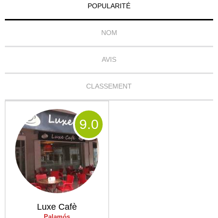
POPULARITÉ
NOM
AVIS
CLASSEMENT
9
.0
Luxe Cafè
Palamós