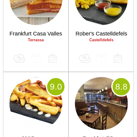
Frankfurt Casa Valles
Rober's Castelldefels
Terrassa
Castelldefels
9
.0
8
.8