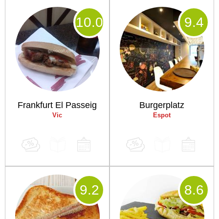
10
.0
9
.4
Frankfurt El Passeig
Burgerplatz
Vic
Espot
9
.2
8
.6