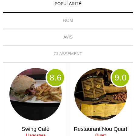
POPULARITÉ
NOM
AVIS
CLASSEMENT
8
.6
9
.0
Swing Cafè
Restaurant Nou Quart
Llagostera
Quart