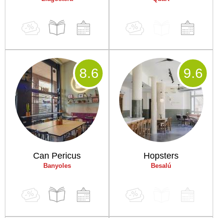
8
.6
9
.6
Can Pericus
Hopsters
Banyoles
Besalú