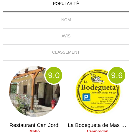
POPULARITÉ
NOM
AVIS
CLASSEMENT
9
.0
9
.6
Restaurant Can Jordi
La Bodegueta de Mas La Cabanya de Beget
Molló
Camprodon