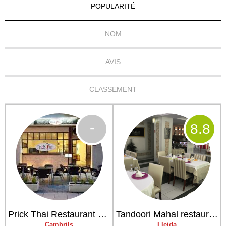
POPULARITÉ
NOM
AVIS
CLASSEMENT
-
8
.8
Prick Thai Restaurant Tailandès
Tandoori Mahal restaurant
Cambrils
Lleida