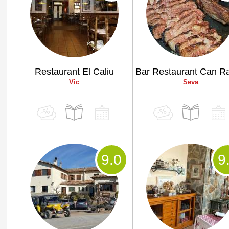
Restaurant El Caliu
Bar Restaurant Can Ra
Vic
Seva
9
.0
9