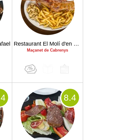
fael
Restaurant El Molí d'en Robert
Maçanet de Cabrenys
.4
8
.4