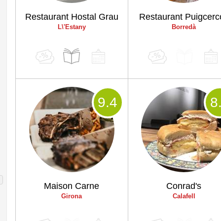
Restaurant Hostal Grau
Restaurant Puigcerc
L\'Estany
Borredà
9
.4
8
Maison Carne
Conrad's
Girona
Calafell