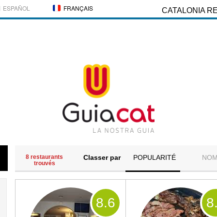
ESPAÑOL
FRANÇAIS
CATALONIA R
8 restaurants
Classer par
POPULARITÉ
NO
trouvés
8
.6
8