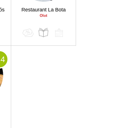
ós
Restaurant La Bota
Olot
.4