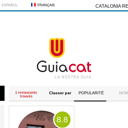
ESPAÑOL
FRANÇAIS
CATALONIA R
1 restaurants
Classer par
POPULARITÉ
NO
trouvés
8
.8