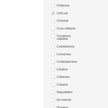
Chilienne
Chill out
Chinoise
Coca catalane
Cocapizza
catalane
Colombienne
Conserves
Contemporaine
Créative
Crêperies
Cubaine
Dégustation
Du marché
D\'auteur