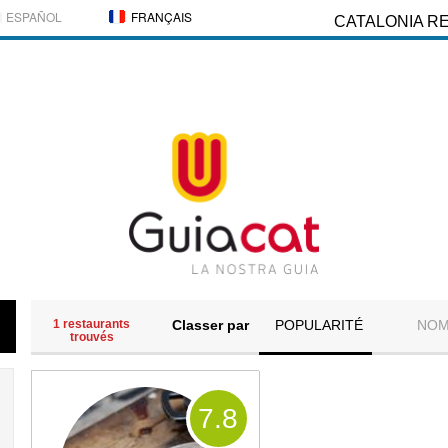
ESPAÑOL
FRANÇAIS
CATALONIA R
1 restaurants
Classer par
POPULARITÉ
NO
trouvés
7
.8