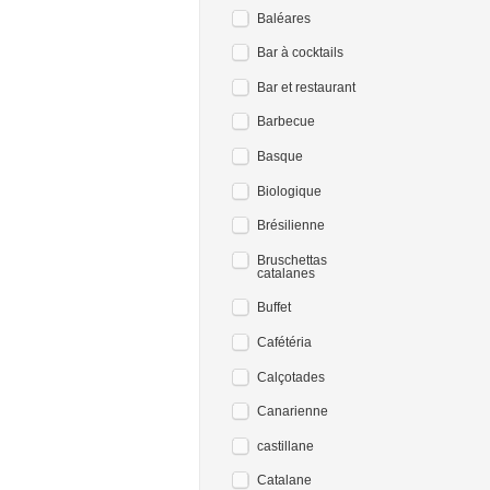
Baléares
Bar à cocktails
Bar et restaurant
Barbecue
Basque
Biologique
Brésilienne
Bruschettas
catalanes
Buffet
Cafétéria
Calçotades
Canarienne
castillane
Catalane