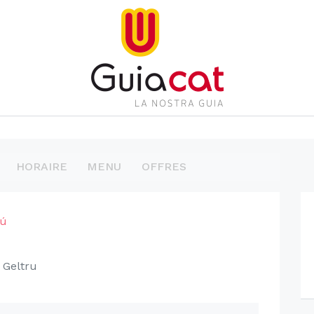
HORAIRE
MENU
OFFRES
rú
 Geltru