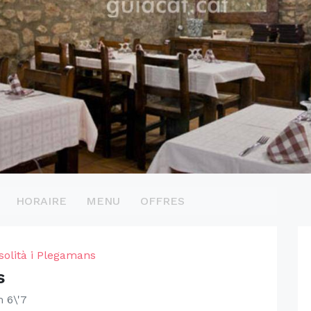
HORAIRE
MENU
OFFRES
solità i Plegamans
s
 6\'7