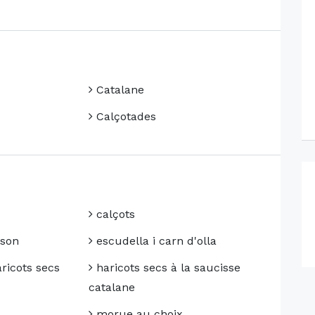
Catalane
Calçotades
calçots
ison
escudella i carn d'olla
ricots secs
haricots secs à la saucisse
catalane
morue au choix