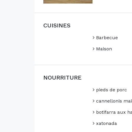
CUISINES
Barbecue
Maison
NOURRITURE
pieds de porc
cannellonis ma
botifarra aux ha
xatonada