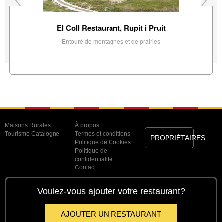
El Coll Restaurant, Rupit i Pruit
Entouré de montagnes et de prairies
Maisons Rurales
À propos
Tourisme Catalogne
Termes et conditions
PROPRIÉTAIRES
Politique de Cookies
Politique de
confidentialité
Contact
Voulez-vous ajouter votre restaurant?
AJOUTER UN RESTAURANT