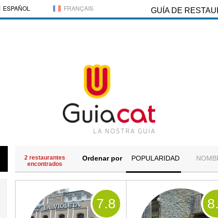
ESPAÑOL
FRANÇAIS
GUÍA DE RESTA
2 restaurantes
Ordenar por
POPULARIDAD
NOMB
encontrados
7
.8
8