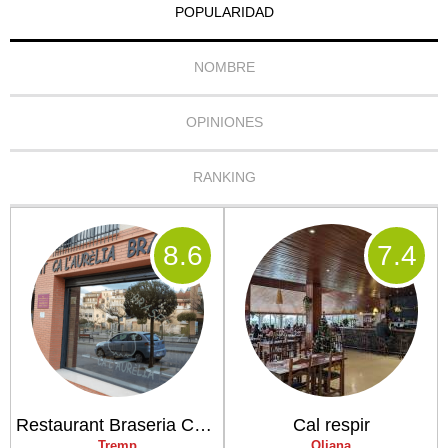
POPULARIDAD
NOMBRE
OPINIONES
RANKING
8
.6
7
.4
Restaurant Braseria Ca l'Aurèlia
Cal respir
Tremp
Oliana