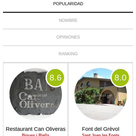
POPULARIDAD
NOMBRE
OPINIONES
RANKING
8
.6
8
.0
Restaurant Can Oliveras
Font del Grèvol
Bigues i Riells
Sant Joan les Fonts