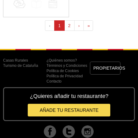
‹
1
2
›
»
Casas Rurales
¿Quiénes somos?
Turismo de Cataluña
Términos y Condiciones
PROPIETARIOS
Política de Cookies
Política de Privacidad
Contacto
¿Quieres añadir tu restaurante?
AÑADE TU RESTAURANTE