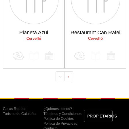
Planeta Azul
Restaurant Can Rafel
Cervelló
Cervelló
‹
›
Casas Rurales
¿Quiénes somos?
Turismo de Cataluña
Términos y Condiciones
PROPIETARIOS
Política de Cookies
Política de Privacidad
Contacto